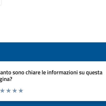
anto sono chiare le informazioni su questa
gina?
a da 1 a 5 stelle la pagina
ta 1 stelle su 5
Valuta 2 stelle su 5
Valuta 3 stelle su 5
Valuta 4 stelle su 5
Valuta 5 stelle su 5