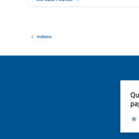
Indietro
Qu
pa
Valut
Valu