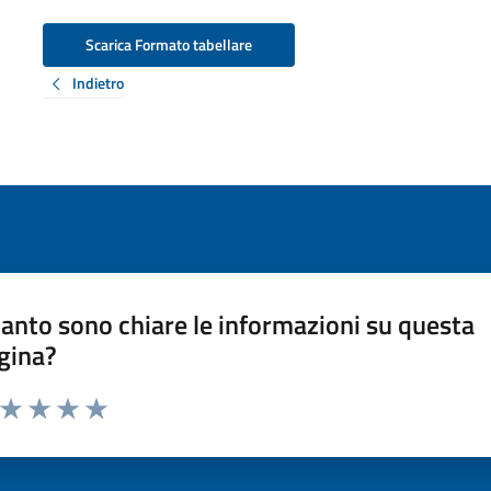
Scarica Formato tabellare
Indietro
anto sono chiare le informazioni su questa
gina?
a da 1 a 5 stelle la pagina
ta 1 stelle su 5
Valuta 2 stelle su 5
Valuta 3 stelle su 5
Valuta 4 stelle su 5
Valuta 5 stelle su 5