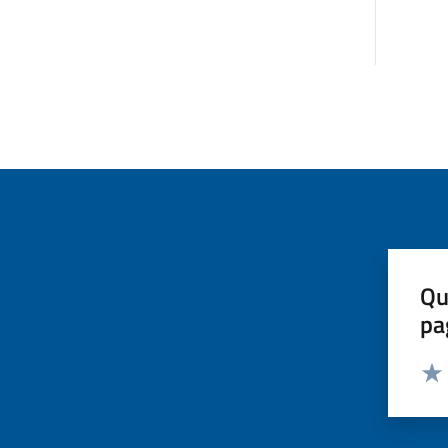
Qu
pa
Valut
Valu